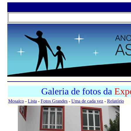
Galeria de fotos da
Expo
Mosaico
-
Lista
-
Fotos Grandes
-
Uma de cada vez
-
Relatório