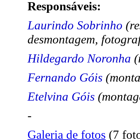
Responsáveis:
Laurindo Sobrinho
(r
desmontagem, fotografi
Hildegardo Noronha
(
Fernando Góis
(mont
Etelvina Góis
(montag
-
Galeria de fotos
(7 fot