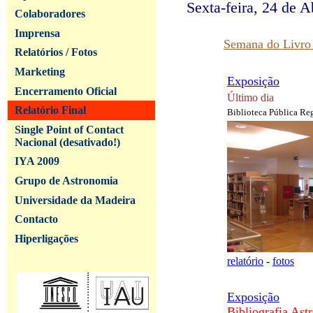
Sexta-feira, 24 de A
Colaboradores
Imprensa
Semana do Livro
Relatórios / Fotos
Marketing
Exposição
Encerramento Oficial
Último dia
Relatório Final
Biblioteca Pública Re
Single Point of Contact
Nacional (desativado!)
IYA 2009
Grupo de Astronomia
Universidade da Madeira
Contacto
Hiperligações
relatório
-
fotos
Exposição
Bibliografia Ast