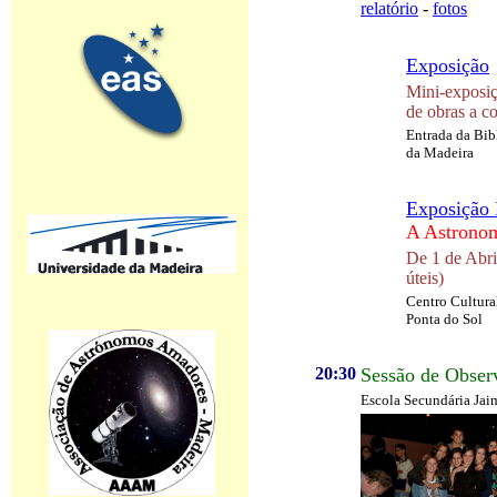
relatório
-
fotos
Exposição
Mini-exposi
de obras a c
Entrada da Bib
da Madeira
Exposição I
A Astronom
De 1 de Abril
úteis)
Centro Cultura
Ponta do Sol
20:30
Sessão de Obser
Escola Secundária Ja