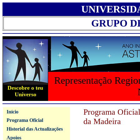
UNIVERSID
GRUPO D
Representação Region
Descobre o teu
Universo
Programa Oficia
Início
da Madeira
Programa Oficial
Historial das Actualizações
Apoios