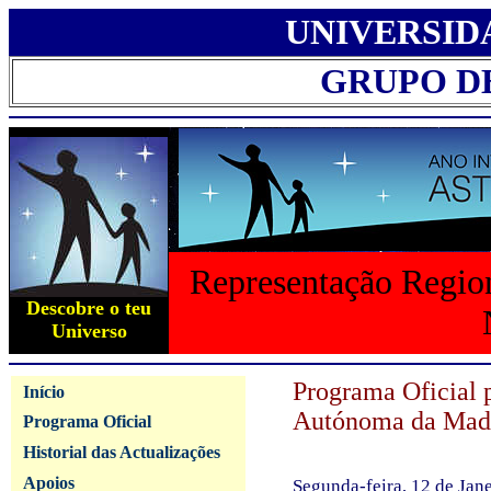
UNIVERSID
GRUPO D
Representação Region
Descobre o teu
Universo
Programa Oficial 
Início
Autónoma da Mad
Programa Oficial
Historial das Actualizações
Apoios
Segunda-feira, 12 de Jan