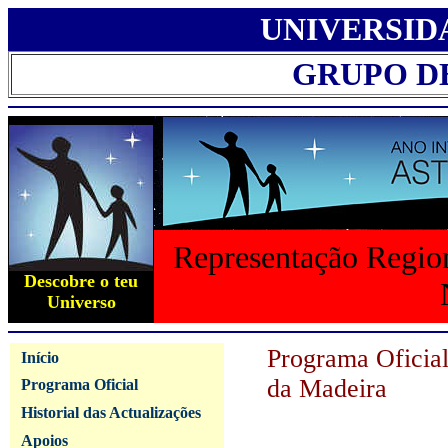
UNIVERSID
GRUPO D
Representação Region
Descobre o teu
Universo
Programa Oficia
Início
da Madeira
Programa Oficial
Historial das Actualizações
Apoios