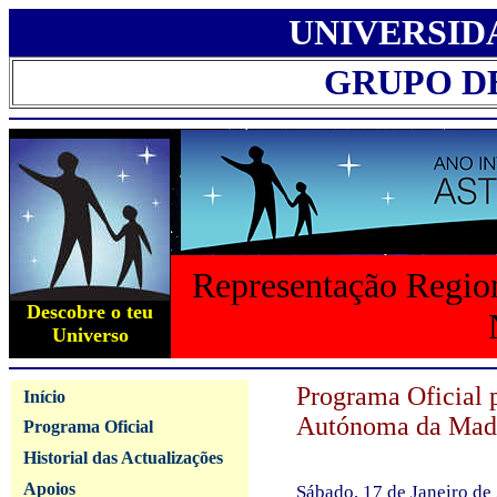
UNIVERSID
GRUPO D
Representação Region
Descobre o teu
Universo
Programa Oficial 
Início
Autónoma da Mad
Programa Oficial
Historial das Actualizações
Apoios
Sábado, 17 de Janeiro de