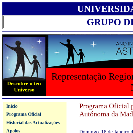
UNIVERSID
GRUPO D
Representação Region
Descobre o teu
Universo
Programa Oficial 
Início
Autónoma da Mad
Programa Oficial
Historial das Actualizações
Apoios
Domingo, 18 de Janeiro 