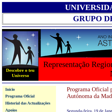
UNIVERSID
GRUPO D
Representação Region
Descobre o teu
Universo
Programa Oficial 
Início
Autónoma da Mad
Programa Oficial
Historial das Actualizações
Apoios
Segunda-feira, 19 de Jan