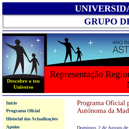
UNIVERSID
GRUPO D
Representação Region
Descobre o teu
Universo
Programa Oficial 
Início
Autónoma da Mad
Programa Oficial
Historial das Actualizações
Apoios
Domingo, 2 de Agosto de