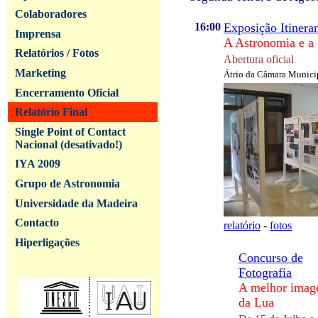
Colaboradores
16:00
Exposição Itinera
Imprensa
A Astronomia e a
Relatórios / Fotos
Abertura oficial
Marketing
Átrio da Câmara Municip
Encerramento Oficial
Relatório Final
Single Point of Contact
Nacional (desativado!)
IYA 2009
Grupo de Astronomia
Universidade da Madeira
Contacto
relatório
-
fotos
Hiperligações
Concurso de
Fotografia
A melhor ima
da Lua