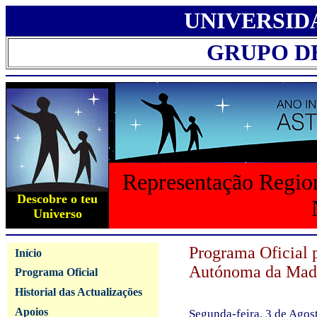
UNIVERSID
GRUPO D
Representação Region
Descobre o teu
Universo
Programa Oficial 
Início
Autónoma da Mad
Programa Oficial
Historial das Actualizações
Apoios
Segunda-feira, 3 de Agos