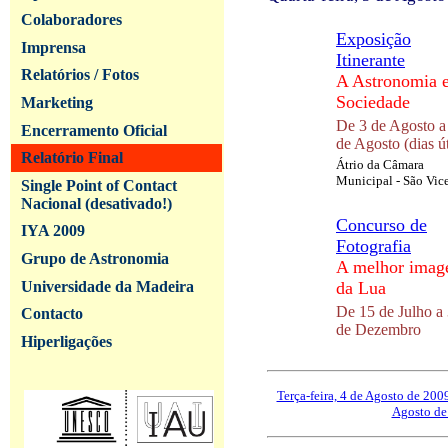
Colaboradores
Exposição
Imprensa
Itinerante
Relatórios / Fotos
A Astronomia e
Sociedade
Marketing
De 3 de Agosto a
Encerramento Oficial
de Agosto (dias út
Relatório Final
Átrio da Câmara
Municipal - São Vic
Single Point of Contact
Nacional (desativado!)
Concurso de
IYA 2009
Fotografia
Grupo de Astronomia
A melhor ima
Universidade da Madeira
da Lua
De 15 de Julho a
Contacto
de Dezembro
Hiperligações
Terça-feira, 4 de Agosto de 200
Agosto de