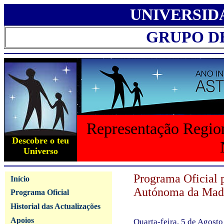
UNIVERSID
GRUPO D
Representação Region
Descobre o teu
Universo
Programa Oficial 
Início
Autónoma da Mad
Programa Oficial
Historial das Actualizações
Apoios
Quarta-feira, 5 de Agost