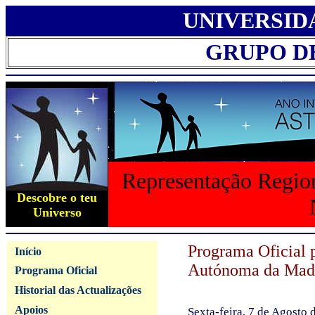
UNIVERSID
GRUPO D
Representação Region
Descobre o teu
Universo
Programa Oficial 
Início
Autónoma da Mad
Programa Oficial
Historial das Actualizações
Apoios
Sexta-feira, 7 de Agosto 