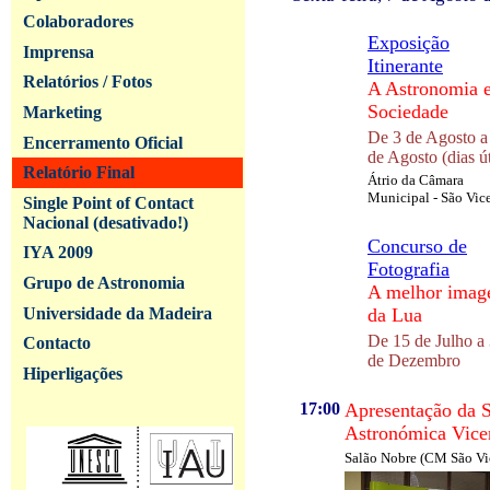
Colaboradores
Exposição
Imprensa
Itinerante
Relatórios / Fotos
A Astronomia e
Sociedade
Marketing
De 3 de Agosto a
Encerramento Oficial
de Agosto (dias út
Relatório Final
Átrio da Câmara
Municipal - São Vic
Single Point of Contact
Nacional (desativado!)
Concurso de
IYA 2009
Fotografia
Grupo de Astronomia
A melhor ima
Universidade da Madeira
da Lua
De 15 de Julho a
Contacto
de Dezembro
Hiperligações
17:00
Apresentação da 
Astronómica Vice
Salão Nobre (CM São Vi