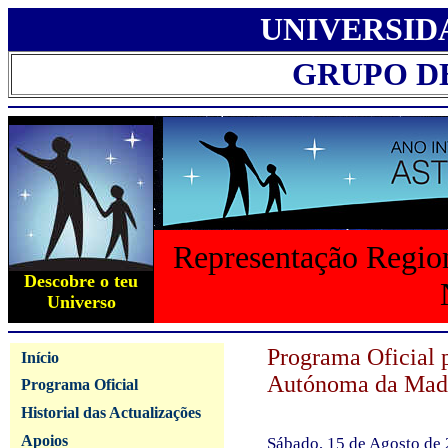
UNIVERSID
GRUPO D
Representação Region
Descobre o teu
Universo
Programa Oficial 
Início
Autónoma da Mad
Programa Oficial
Historial das Actualizações
Apoios
Sábado, 15 de Agosto de