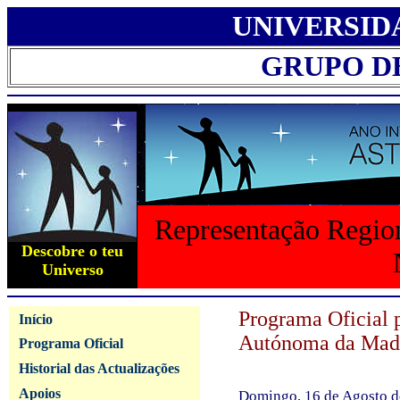
UNIVERSID
GRUPO D
Representação Region
Descobre o teu
Universo
Programa Oficial 
Início
Autónoma da Mad
Programa Oficial
Historial das Actualizações
Apoios
Domingo, 16 de Agosto d