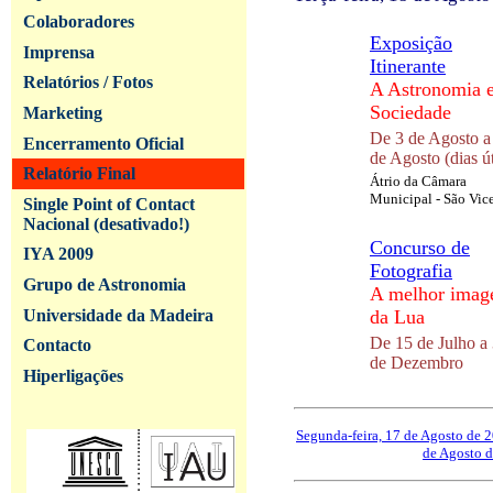
Colaboradores
Exposição
Imprensa
Itinerante
Relatórios / Fotos
A Astronomia e
Sociedade
Marketing
De 3 de Agosto a
Encerramento Oficial
de Agosto (dias út
Relatório Final
Átrio da Câmara
Municipal - São Vic
Single Point of Contact
Nacional (desativado!)
Concurso de
IYA 2009
Fotografia
Grupo de Astronomia
A melhor ima
Universidade da Madeira
da Lua
De 15 de Julho a
Contacto
de Dezembro
Hiperligações
Segunda-feira, 17 de Agosto de 
de Agosto 