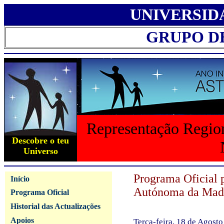
UNIVERSID
GRUPO D
Representação Region
Descobre o teu
Universo
Programa Oficial 
Início
Autónoma da Mad
Programa Oficial
Historial das Actualizações
Apoios
Terça-feira, 18 de Agost