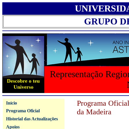
UNIVERSID
GRUPO D
Representação Region
Descobre o teu
Universo
Programa Oficia
Início
da Madeira
Programa Oficial
Historial das Actualizações
Apoios