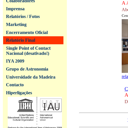
Colaboradores
A 
Imprensa
Abe
Cen
Relatórios / Fotos
Marketing
Encerramento Oficial
Relatório Final
Single Point of Contact
Nacional (desativado!)
IYA 2009
Grupo de Astronomia
rel
Universidade da Madeira
Contacto
C
Hiperligações
A
D