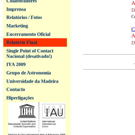
Colaboradores
A
Imprensa
D
Ce
Relatórios / Fotos
Marketing
C
Encerramento Oficial
A
Relatório Final
D
Single Point of Contact
Nacional (desativado!)
IYA 2009
Grupo de Astronomia
Universidade da Madeira
Contacto
Hiperligações