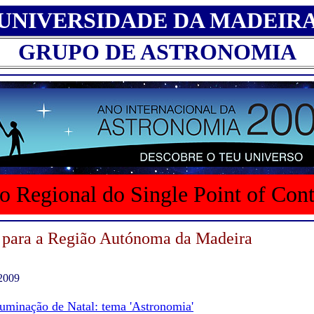
UNIVERSIDADE DA MADEIR
GRUPO DE ASTRONOMIA
o Regional do Single Point of Con
 para a Região Autónoma da Madeira
 2009
luminação de Natal: tema 'Astronomia'