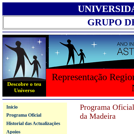
UNIVERSID
GRUPO D
Representação Region
Descobre o teu
Universo
Programa Oficia
Início
da Madeira
Programa Oficial
Historial das Actualizações
Apoios