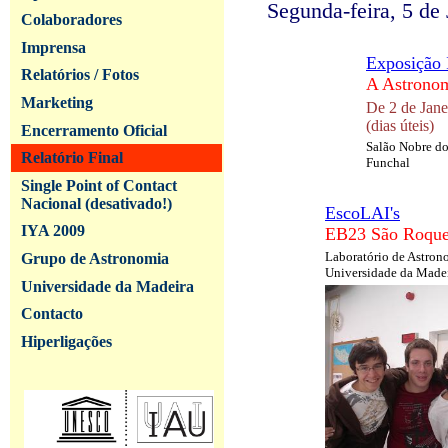
Segunda-feira, 5 de
Colaboradores
Imprensa
Exposição I
Relatórios / Fotos
A Astronom
Marketing
De 2 de Jane
(dias úteis)
Encerramento Oficial
Salão Nobre do
Relatório Final
Funchal
Single Point of Contact
Nacional (desativado!)
EscoLAI's
IYA 2009
EB23 São Roque
Laboratório de Astron
Grupo de Astronomia
Universidade da Made
Universidade da Madeira
Contacto
Hiperligações