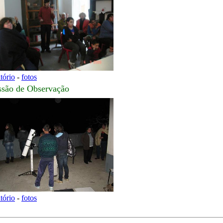
atório
-
fotos
ssão de Observação
atório
-
fotos