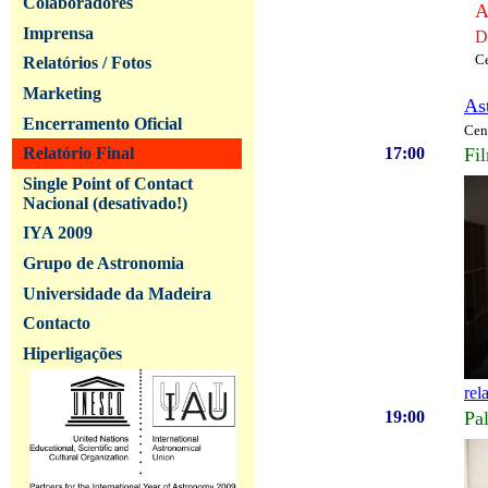
Colaboradores
A
Imprensa
D
C
Relatórios / Fotos
Marketing
As
Encerramento Oficial
Cen
17:00
Fi
Relatório Final
Single Point of Contact
Nacional (desativado!)
IYA 2009
Grupo de Astronomia
Universidade da Madeira
Contacto
Hiperligações
rel
19:00
Pa