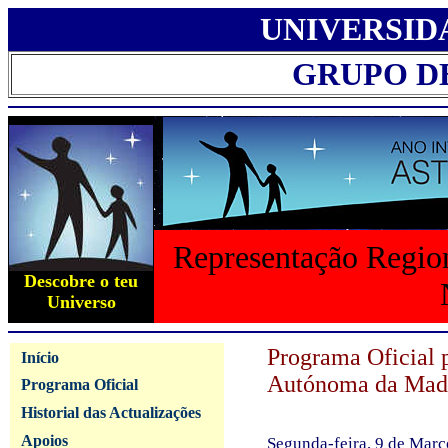
UNIVERSID
GRUPO D
Representação Region
Descobre o teu
Universo
Programa Oficial 
Início
Autónoma da Mad
Programa Oficial
Historial das Actualizações
Apoios
Segunda-feira, 9 de Mar