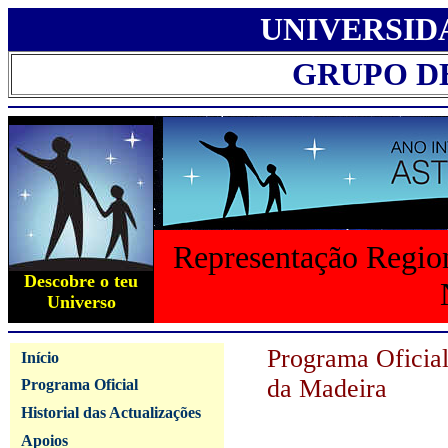
UNIVERSID
GRUPO D
Representação Region
Descobre o teu
Universo
Programa Oficia
Início
da Madeira
Programa Oficial
Historial das Actualizações
Apoios