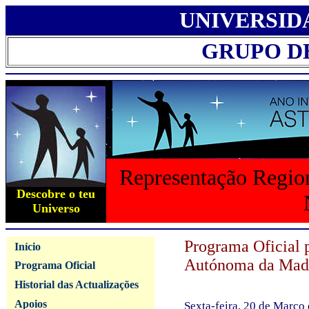
UNIVERSID
GRUPO D
Representação Region
Descobre o teu
Universo
Programa Oficial 
Início
Autónoma da Mad
Programa Oficial
Historial das Actualizações
Apoios
Sexta-feira, 20 de Março