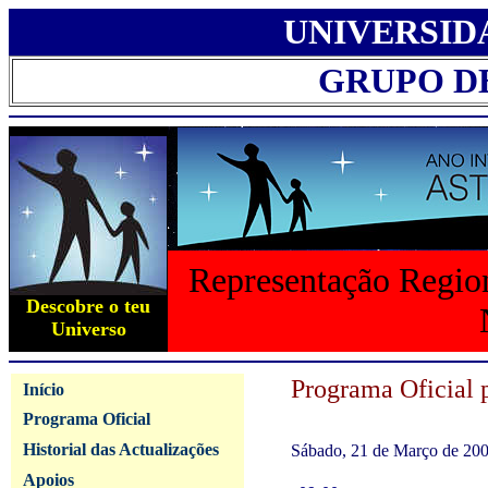
UNIVERSID
GRUPO D
Representação Region
Descobre o teu
Universo
Programa Oficial 
Início
Programa Oficial
Historial das Actualizações
Sábado, 21 de Março de 20
Apoios