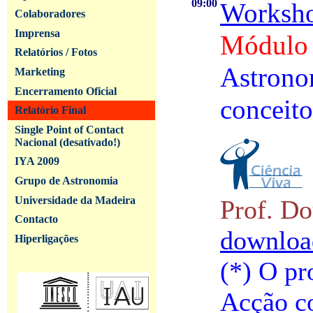
09:00
Worksho
Colaboradores
Imprensa
Módulo
Relatórios / Fotos
Astrono
Marketing
Encerramento Oficial
conceito
Relatório Final
Single Point of Contact
Nacional (desativado!)
IYA 2009
Grupo de Astronomia
Universidade da Madeira
Prof. D
Contacto
downloa
Hiperligações
(*) O pr
Acção co