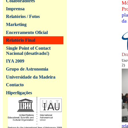
Colaboradores
Mó
Pr
Imprensa
pl
Relatórios / Fotos
da
Marketing
Encerramento Oficial
Relatório Final
Single Point of Contact
Nacional (desativado!)
Dra
Uni
IYA 2009
2)
Grupo de Astronomia
Universidade da Madeira
Contacto
Hiperligações
rel