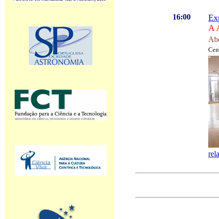
16:00
Ex
A 
Abe
Cent
rel