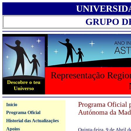
UNIVERSID
GRUPO D
Representação Region
Descobre o teu
Universo
Programa Oficial 
Início
Autónoma da Mad
Programa Oficial
Historial das Actualizações
Apoios
Quinta-feira, 9 de Abril 