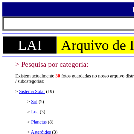
LAI
Arquivo de 
> Pesquisa por categoria:
Existem actualmente
30
fotos guardadas no nosso arquivo distri
/ subcategorias:
>
Sistema Solar
(19)
>
Sol
(5)
>
Lua
(3)
>
Planetas
(8)
>
Asteróides
(3)